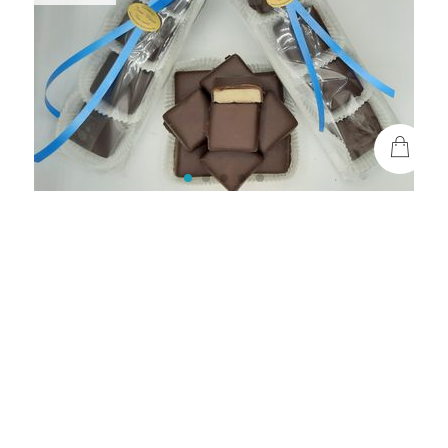
crêpes, gaufre au sucre, gaufre 4/4, cuberdons, chiques à casser,…
More about
THE BEST OFFERS
Spéculoos
10 spéculoos + 1 gratuit
Prix pièce - Le spéculoos est composé de farine, beurre, œufs, broyage…
TO FIND
Les pralines
8,50€
En réglette de 4 pièces - Un petit carré de massepain cru…
Tchantchès - Petit
9,00€
A la pièce. (± 175g)